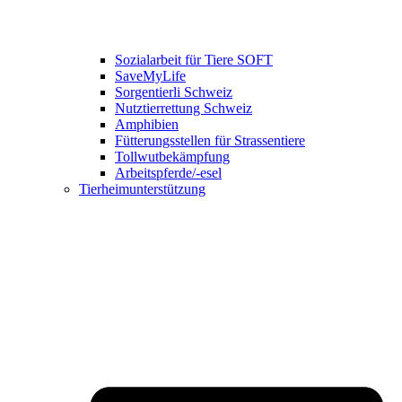
Sozialarbeit für Tiere SOFT
SaveMyLife
Sorgentierli Schweiz
Nutztierrettung Schweiz
Amphibien
Fütterungsstellen für Strassentiere
Tollwutbekämpfung
Arbeitspferde/-esel
Tierheimunterstützung